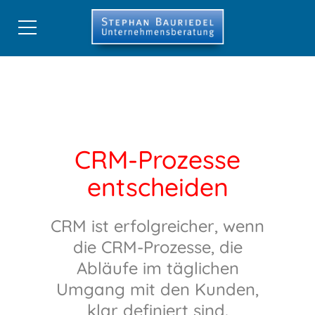
Start
CRM-Beratung
Beratung
CRM-Prozesse
Strategie
entscheiden
Prozesse
Lastenheft
CRM ist erfolgreicher, wenn
Systemauswahl
die CRM-Prozesse, die
Einführung
Abläufe im täglichen
Umgang mit den Kunden,
Akzeptanz
klar definiert sind.