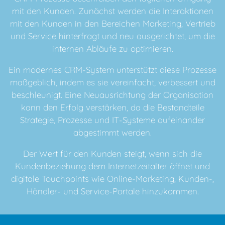
mit den Kunden. Zunächst werden die Interaktionen
mit den Kunden in den Bereichen Marketing, Vertrieb
und Service hinterfragt und neu ausgerichtet, um die
internen Abläufe zu optimieren.
Ein modernes CRM-System unterstützt diese Prozesse
maßgeblich, indem es sie vereinfacht, verbessert und
beschleunigt. Eine Neuausrichtung der Organisation
kann den Erfolg verstärken, da die Bestandteile
Strategie, Prozesse und IT-Systeme aufeinander
abgestimmt werden.
Der Wert für den Kunden steigt, wenn sich die
Kundenbeziehung dem Internetzeitalter öffnet und
digitale Touchpoints wie Online-Marketing, Kunden-,
Händler- und Service-Portale hinzukommen.