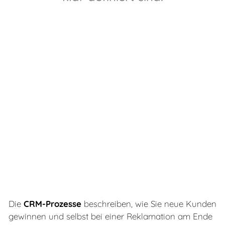
CRM-Best-Practice
Digitale Strategien
Stephan Bauriedel
Referenzen
Publikationen
Shop
Die
CRM-Prozesse
beschreiben, wie Sie neue Kunden
gewinnen und selbst bei einer Reklamation am Ende