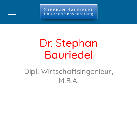
Start
Dr. Stephan
CRM-Beratung
Bauriedel
CRM-Best-Practice
Dipl. Wirtschaftsingenieur,
Digitale Strategien
M.B.A.
Stephan Bauriedel
Referenzen
Publikationen
Shop