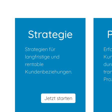
Strategie
Strategien für
Erf
langfristige und
Kun
rentable
dur
Kundenbeziehungen.
tra
Pro
Jetzt starten