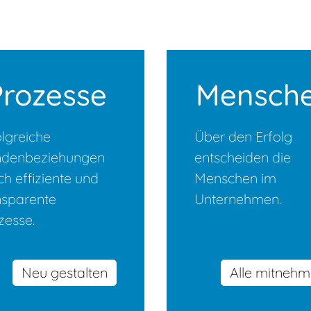
Prozesse
Mensch
olgreiche
Über den Erfolg
denbeziehungen
entscheiden die
ch effiziente und
Menschen im
nsparente
Unternehmen.
zesse.
Neu gestalten
Alle mitneh