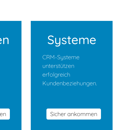
en
Systeme
CRM-Systeme
unterstützen
erfolgreich
Kundenbeziehungen.
men
Sicher ankommen