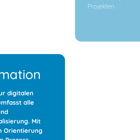
Projekten.
rmation
r digitalen
mfasst alle
und
lisierung. Mit
n Orientierung
n Prozess.