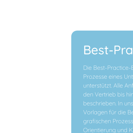
Best-Pr
Die Best-Practice-
Prozesse eines Un
unterstützt. Alle 
den Vertrieb bis hin
beschrieben. In un
Vorlagen für die B
grafischen Prozess
Orientierung und K