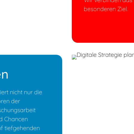
besonderen Ziel.
en
ert nicht nur die
oren der
schungsarbeit
nd Chancen
uf tiefgehenden