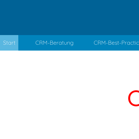
Start
CRM-Beratung
CRM-Best-Practi
C