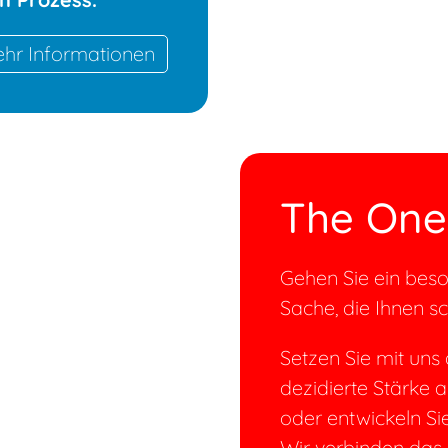
hr Informationen
The One 
Gehen Sie ein beso
Sache, die Ihnen s
Setzen Sie mit uns
dezidierte Stärke a
oder entwickeln Sie
Wir verbinden da