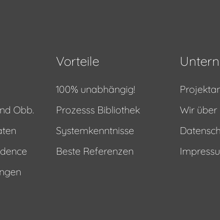
Vorteile
Unter
100% unabhängig!
Projekta
nd Obb.
Prozesss Bibliothek
Wir über
aten
Systemkenntnisse
Datensch
ndence
Beste Referenzen
Impress
ungen