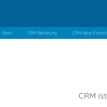
Start
CRM-Beratung
CRM-Best-Practi
CRM ist