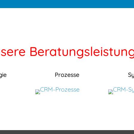
sere Beratungsleistun
gie
Prozesse
S