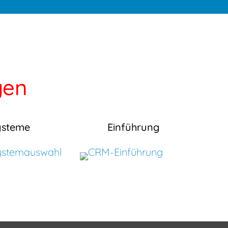
gen
ysteme
Einführung