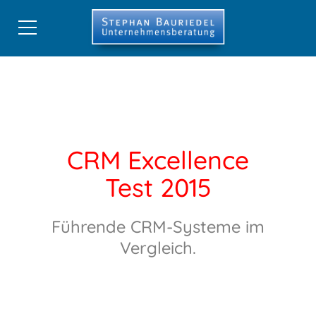
Start
CRM-Beratung
CRM-Best-Practice
CRM Excellence
Digitale Strategien
Test 2015
Stephan Bauriedel
Führende CRM-Systeme im
Referenzen
Vergleich.
Publikationen
Shop