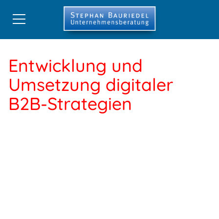
Start
Entwicklung und
CRM-Beratung
Umsetzung digitaler
CRM-Best-Practice
B2B-Strategien
Digitale Strategien
Stephan Bauriedel
Referenzen
Publikationen
Shop