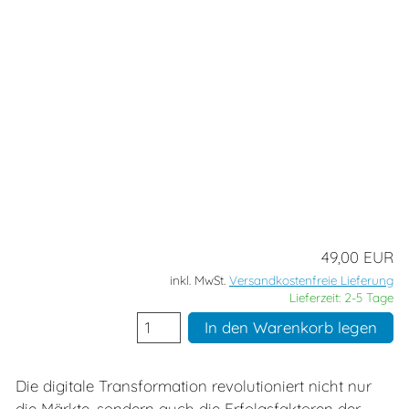
Produkte
Warenkorb
Kundendaten
Kasse
49,00 EUR
inkl. MwSt.
Versandkostenfreie Lieferung
Lieferzeit: 2-5 Tage
In den Warenkorb legen
Die digitale Transformation revolutioniert nicht nur
die Märkte, sondern auch die Erfolgsfaktoren der